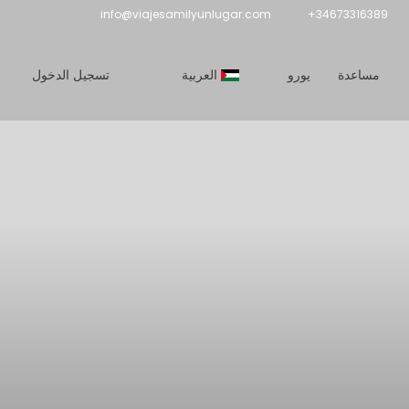
info@viajesamilyunlugar.com
+34673316389
مساعدة
يورو
العربية
تسجيل الدخول