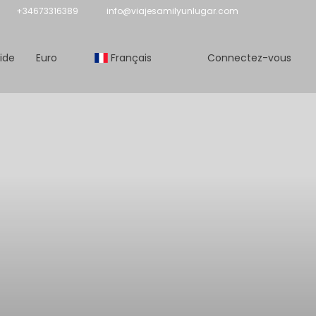
+34673316389
info@viajesamilyunlugar.com
ide
Euro
Français
Connectez-vous