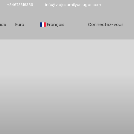
+34673316389
info@viajesamilyunlugar.com
ide
Euro
Français
Connectez-vous