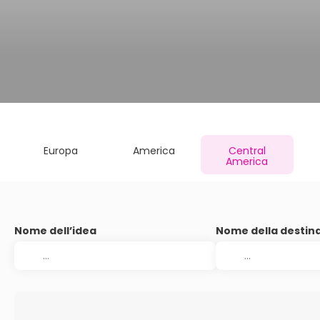
Europa
America
Central
America
Nome dell’idea
Nome della destin