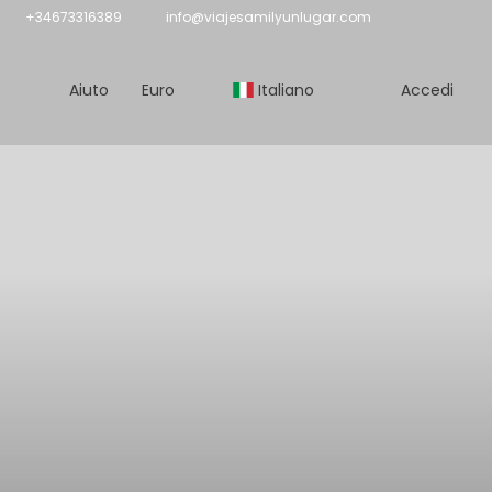
+34673316389
info@viajesamilyunlugar.com
Aiuto
Euro
Italiano
Accedi