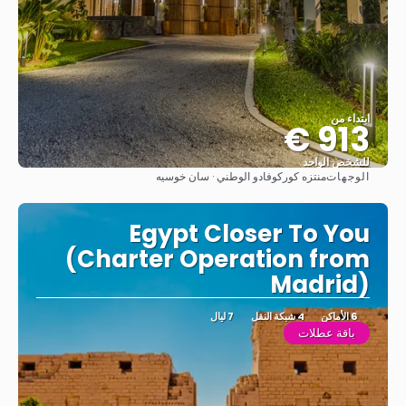
ابتداء من
913 €
للشخص الواحد
الوجهات
منتزه كوركوفادو الوطني · سان خوسيه
شاهد
Egypt Closer To You
(Charter Operation from
Madrid)
6 الأماكن
4 شبكة النقل
7 ليال
باقة عطلات