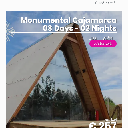
الوجهة:
كوسكو
شاهد
Monumental Cajamarca
03 Days - 02 Nights
1 الأماكن
2 ليال
باقة عطلات
ابتداء من
257 €