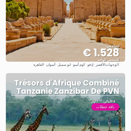
ابتداء من
1.528 €
للشخص الواحد
الوجهات
الأقصر · إدفو · كوم أمبو · ابو سمبل · أسوان · القاهرة
شاهد
Trésors d'Afrique Combiné
Tanzanie Zanzibar De PVN
3 الأماكن
7 ليال
باقة عطلات