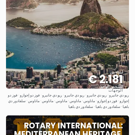
ابتداء من
2.181 €
للشخص الواحد
الوجهات
شاهد
ريو دي جانيرو · ريو دي جانيرو · ريو دي جانيرو · ريو دي جانيرو · فوز دو إجوازو · فوز دو
إجوازو · فوز دو إجوازو · ماناوس · ماناوس · ماناوس · ماناوس · ماناوس · سلفادور دي
باهيا · سلفادور دي باهيا · سلفادور دي باهيا
ROTARY INTERNATIONAL:
MEDITERRANEAN HERITAGE,