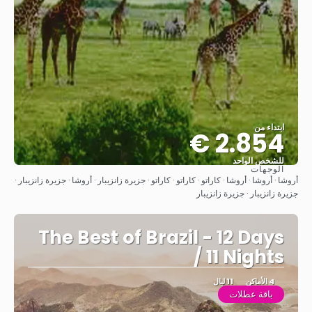
ابتداء من
2.854 €
للشخص الواحد
الوجهات
شاهد
أروشا · أروشا · أروشا · كاراتو · كاراتو · كاراتو · جزيرة زانزيبار · أروشا · جزيرة زانزيبار ·
جزيرة زانزيبار · جزيرة زانزيبار
The Best of Brazil - 12 Days
/ 11 Nights
4 الأماكن
11 ليال
باقة عطلات