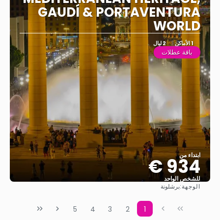
GAUDÍ & PORTAVENTURA
WORLD
1 الأماكن
2 ليال
باقة عطلات
ابتداء من
934 €
للشخص الواحد
الوجهة:
برشلونة
شاهد
5
4
3
2
1