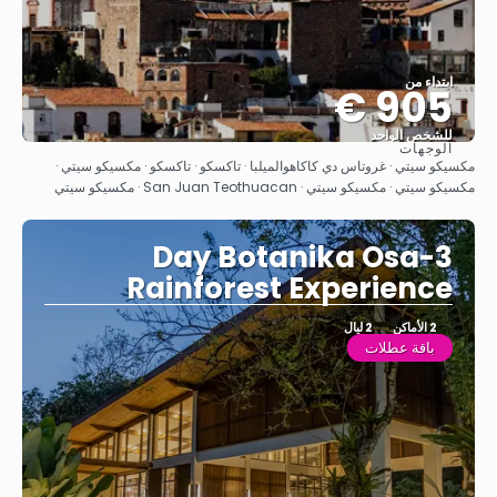
ابتداء من
905 €
للشخص الواحد
الوجهات
شاهد
مكسيكو سيتي · غروتاس دي كاكاهوالميلبا · تاكسكو · تاكسكو · مكسيكو سيتي ·
مكسيكو سيتي · مكسيكو سيتي · San Juan Teothuacan · مكسيكو سيتي
3-Day Botanika Osa
Rainforest Experience
2 الأماكن
2 ليال
باقة عطلات