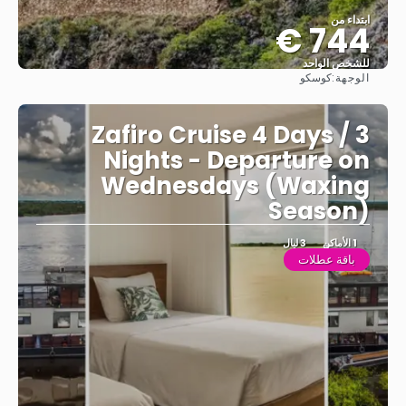
ابتداء من
744 €
للشخص الواحد
الوجهة:
كوسكو
شاهد
Zafiro Cruise 4 Days / 3
Nights - Departure on
Wednesdays (Waxing
Season)
1 الأماكن
3 ليال
باقة عطلات