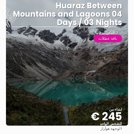
Huaraz Between
Mountains and Lagoons 04
Days / 03 Nights
1 الأماكن
3 ليال
باقة عطلات
ابتداء من
245 €
للشخص الواحد
الوجهة:
هوآراز
شاهد