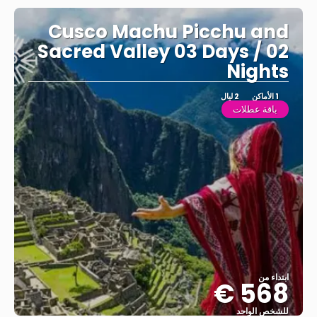
Cusco Machu Picchu and
Sacred Valley 03 Days / 02
Nights
1 الأماكن
2 ليال
باقة عطلات
ابتداء من
568 €
للشخص الواحد