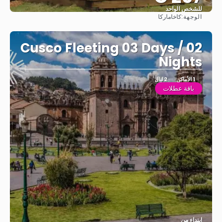
للشخص الواحد
الوجهة:
كاخاماركا
شاهد
Cusco Fleeting 03 Days / 02
Nights
1 الأماكن
2 ليال
باقة عطلات
ابتداء من