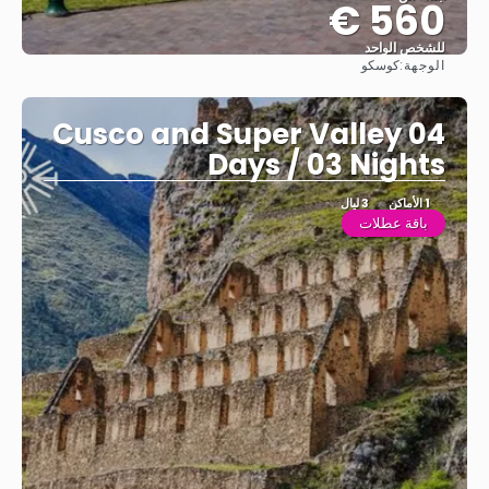
560 €
للشخص الواحد
الوجهة:
كوسكو
شاهد
Cusco and Super Valley 04
Days / 03 Nights
1 الأماكن
3 ليال
باقة عطلات