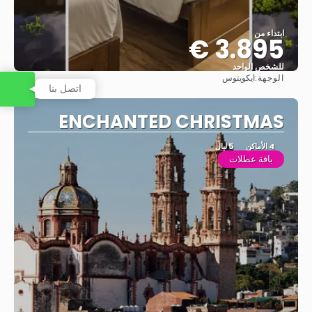
ابتداء من
3.895 €
للشخص الواحد
الوجهة:
ايكويتوس
شاهد
اتصل بنا
ENCHANTED CHRISTMAS
4 الأماكن
5 ليال
باقة عطلات