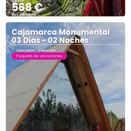
Desde
568 €
Por persona
Ver
Cajamarca Monumental
03 Días - 02 Noches
1 DESTINOS
2 NOCHES
Paquete de vacaciones