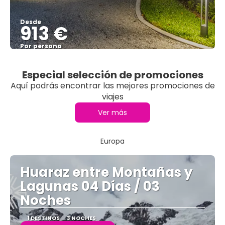
Desde
913 €
Por persona
Ver
Especial selección de promociones
Aquí podrás encontrar las mejores promociones de
viajes
Ver más
Europa
Huaraz entre Montañas y
Lagunas 04 Días / 03
Noches
1 DESTINOS
3 NOCHES