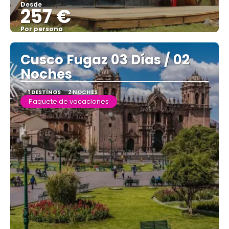
Desde
257 €
Por persona
Ver
Cusco Fugaz 03 Días / 02
Noches
1 DESTINOS
2 NOCHES
Paquete de vacaciones