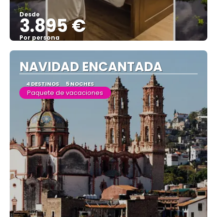
Desde
3.895 €
Por persona
Ver
NAVIDAD ENCANTADA
4 DESTINOS
5 NOCHES
Paquete de vacaciones