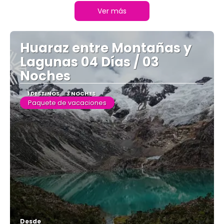
Ver más
Huaraz entre Montañas y
Lagunas 04 Días / 03
Noches
1 DESTINOS
3 NOCHES
Paquete de vacaciones
Desde