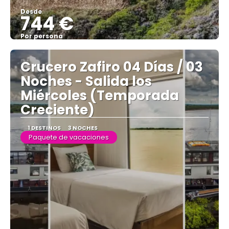
Desde
744 €
Por persona
Ver
Crucero Zafiro 04 Días / 03
Noches - Salida los
Miércoles (Temporada
Creciente)
1 DESTINOS
3 NOCHES
Paquete de vacaciones