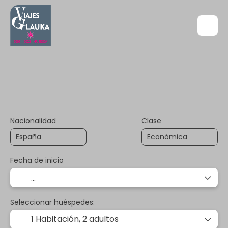
+
Tu Viaje a Medida
Circuitos
Transporte+Hotel
Nacionalidad
Clase
Fecha de inicio
Seleccionar huéspedes:
1 Habitación,
2 adultos