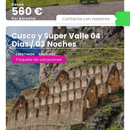
Desde
560 €
Contacta con nosotros
Por persona
Ver
Cusco y Super Valle 04
Días / 03 Noches
1 DESTINOS
3 NOCHES
Paquete de vacaciones