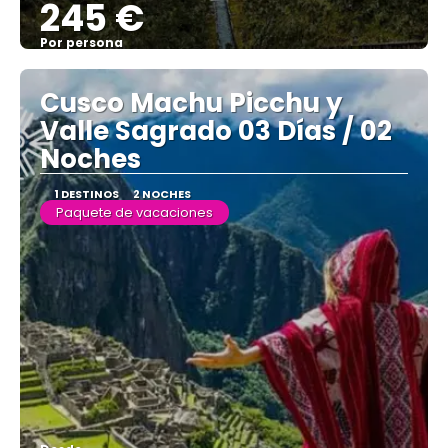
245 €
Por persona
Ver
Cusco Machu Picchu y
Valle Sagrado 03 Días / 02
Noches
1 DESTINOS
2 NOCHES
Paquete de vacaciones