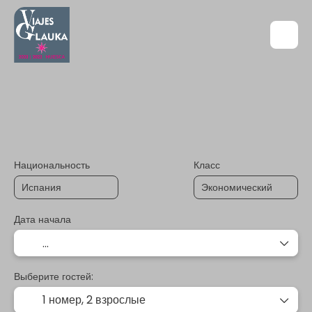
+
Свой маршрут
Турпакеты
Транспорт + проживание
Национальность
Класс
Дата начала
Выберите гостей:
1 номер,
2 взрослые