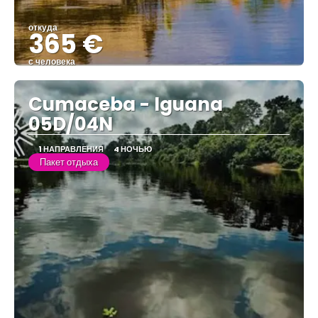
откуда
365 €
с человека
Видеть
Cumaceba - Iguana
05D/04N
1 НАПРАВЛЕНИЯ
4 НОЧЬЮ
Пакет отдыха