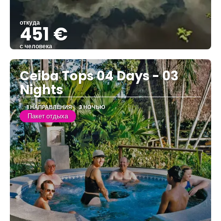
откуда
451 €
с человека
Видеть
Ceiba Tops 04 Days - 03
Nights
1 НАПРАВЛЕНИЯ
3 НОЧЬЮ
Пакет отдыха