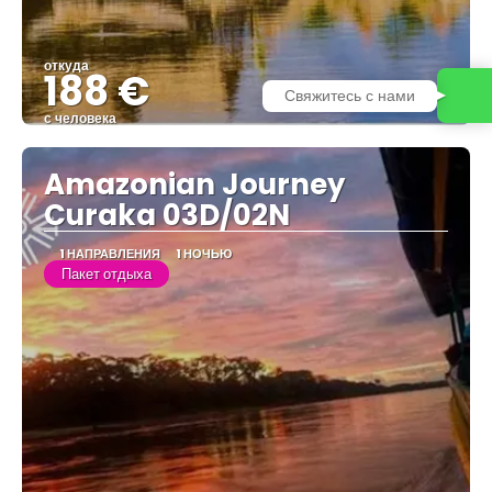
откуда
188 €
Свяжитесь с нами
с человека
Видеть
Amazonian Journey
Curaka 03D/02N
1 НАПРАВЛЕНИЯ
1 НОЧЬЮ
Пакет отдыха