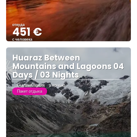
откуда
451 €
с человека
Видеть
Huaraz Between
Mountains and Lagoons 04
Days / 03 Nights
1 НАПРАВЛЕНИЯ
3 НОЧЬЮ
Пакет отдыха