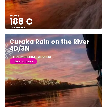
откуда
188 €
с человека
Видеть
Curaka Rain on the River
4D/3N
1 НАПРАВЛЕНИЯ
3 НОЧЬЮ
Пакет отдыха