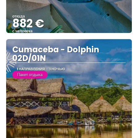
откуда
882 €
с человека
Видеть
Cumaceba - Dolphin
02D/01N
1 НАПРАВЛЕНИЯ
1 НОЧЬЮ
Пакет отдыха